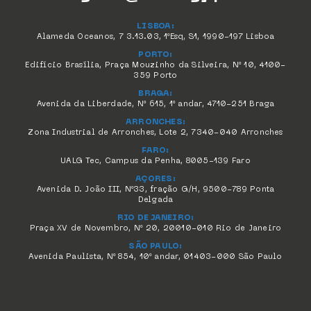
LISBOA:
Alameda Oceanos, 7 3.13.03, 1ºEsq, S1, 1990-197 Lisboa
PORTO:
Edifício Brasília, Praça Mouzinho da Silveira, Nº 10, 4100-
359 Porto
BRAGA:
Avenida da Liberdade, Nº 615, 1º andar, 4710-251 Braga
ARRONCHES:
Zona Industrial de Arronches, Lote 2, 7340-040 Arronches
FARO:
UALG Tec, Campus da Penha, 8005-139 Faro
AÇORES:
Avenida D. João III, Nº33, fração G/H, 9500-789 Ponta
Delgada
RIO DE JANEIRO:
Praça XV de Novembro, Nº 20, 20010-010 Rio de Janeiro
SÃO PAULO:
Avenida Paulista, Nº 854, 10º andar, 01403-000 São Paulo