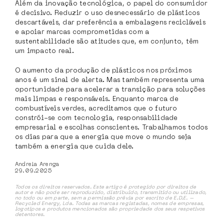
Além da inovação tecnológica, o papel do consumidor
é decisivo. Reduzir o uso desnecessário de plásticos
descartáveis, dar preferência a embalagens recicláveis
e apoiar marcas comprometidas com a
sustentabilidade são atitudes que, em conjunto, têm
um impacto real.
O aumento da produção de plásticos nos próximos
anos é um sinal de alerta. Mas também representa uma
oportunidade para acelerar a transição para soluções
mais limpas e responsáveis. Enquanto marca de
combustíveis verdes, acreditamos que o futuro
constrói-se com tecnologia, responsabilidade
empresarial e escolhas conscientes. Trabalhamos todos
os dias para que a energia que move o mundo seja
também a energia que cuida dele.
Andreia Arenga
29.09.2025
Todos os direitos reservados. Este artigo é protegido por direitos de
autor e não pode ser reproduzido, distribuído, transmitido ou utilizado,
no todo ou em parte, sem a permissão prévia por escrito de E.D.E. –
Recycled Energy, Lda. Todas as marcas registadas, nomes de empresas,
logotipos e produtos mencionados são propriedade dos seus respetivos
detentores.