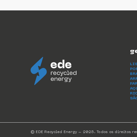
g
LI
PO
BR
AR
FA
AÇ
RI
SÃ
© EDE Recycled Energy – 2025. Todos os direitos re