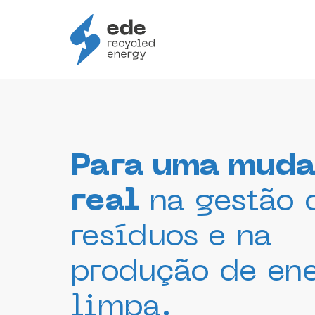
Skip
to
content
Para uma mud
real
na gestão 
resíduos e na
produção de en
limpa.