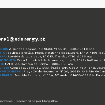
eral@edenergy.pt
SBOA:
Alameda Oceanos, 7 3.13.03, 1ºEsq, S1, 1990-197 Lisboa
RTO:
Edifício Brasília, Praça Mouzinho da Silveira, Nº 10, 4100-35
AGA:
Avenida da Liberdade, Nº 615, 1º andar, 4710-251 Braga
RONCHES:
Zona Industrial de Arronches, Lote 2, 7340-040 Arronc
RO:
UALG Tec, Campus da Penha, 8005-139 Faro
ORES:
Avenida D. João III, Nº33, fração G/H, 9500-789 Ponta Delg
O DE JANEIRO:
Praça XV de Novembro, Nº 20, 20010-010 Rio de Jan
O PAULO:
Avenida Paulista, Nº 854, 10º andar, 01403-000 São Paulo
servados. Desenvolvido por
Mergulho
.