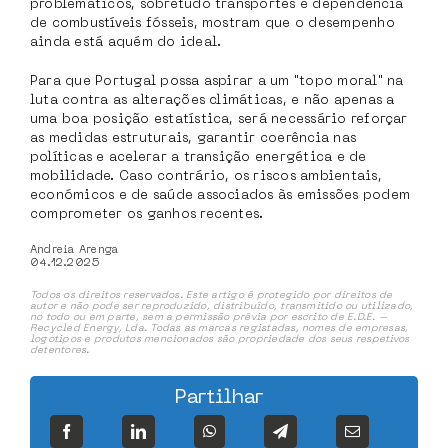
problemáticos, sobretudo transportes e dependência
de combustíveis fósseis, mostram que o desempenho
ainda está aquém do ideal.
Para que Portugal possa aspirar a um "topo moral" na
luta contra as alterações climáticas, e não apenas a
uma boa posição estatística, será necessário reforçar
as medidas estruturais, garantir coerência nas
políticas e acelerar a transição energética e de
mobilidade. Caso contrário, os riscos ambientais,
económicos e de saúde associados às emissões podem
comprometer os ganhos recentes.
Andreia Arenga
04.12.2025
Todos os direitos reservados. Este artigo é protegido por direitos de
autor e não pode ser reproduzido, distribuído, transmitido ou utilizado,
no todo ou em parte, sem a permissão prévia por escrito de E.D.E. –
Recycled Energy, Lda. Todas as marcas registadas, nomes de empresas,
logotipos e produtos mencionados são propriedade dos seus respetivos
detentores.
Partilhar