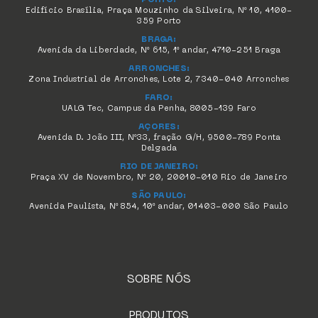
PORTO:
Edifício Brasília, Praça Mouzinho da Silveira, Nº 10, 4100-
359 Porto
BRAGA:
Avenida da Liberdade, Nº 615, 1º andar, 4710-251 Braga
ARRONCHES:
Zona Industrial de Arronches, Lote 2, 7340-040 Arronches
FARO:
UALG Tec, Campus da Penha, 8005-139 Faro
AÇORES:
Avenida D. João III, Nº33, fração G/H, 9500-789 Ponta
Delgada
RIO DE JANEIRO:
Praça XV de Novembro, Nº 20, 20010-010 Rio de Janeiro
SÃO PAULO:
Avenida Paulista, Nº 854, 10º andar, 01403-000 São Paulo
SOBRE NÓS
PRODUTOS