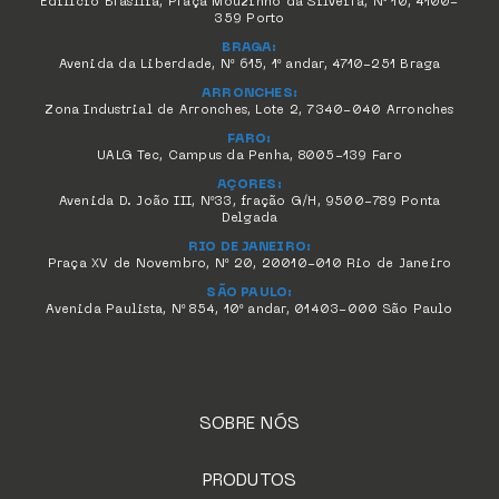
Edifício Brasília, Praça Mouzinho da Silveira, Nº 10, 4100-
359 Porto
BRAGA:
Avenida da Liberdade, Nº 615, 1º andar, 4710-251 Braga
ARRONCHES:
Zona Industrial de Arronches, Lote 2, 7340-040 Arronches
FARO:
UALG Tec, Campus da Penha, 8005-139 Faro
AÇORES:
Avenida D. João III, Nº33, fração G/H, 9500-789 Ponta
Delgada
RIO DE JANEIRO:
Praça XV de Novembro, Nº 20, 20010-010 Rio de Janeiro
SÃO PAULO:
Avenida Paulista, Nº 854, 10º andar, 01403-000 São Paulo
SOBRE NÓS
PRODUTOS