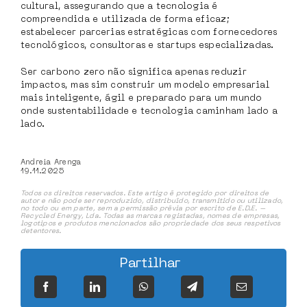
cultural, assegurando que a tecnologia é
compreendida e utilizada de forma eficaz;
estabelecer parcerias estratégicas com fornecedores
tecnológicos, consultoras e startups especializadas.
Ser carbono zero não significa apenas reduzir
impactos, mas sim construir um modelo empresarial
mais inteligente, ágil e preparado para um mundo
onde sustentabilidade e tecnologia caminham lado a
lado.
Andreia Arenga
19.11.2025
Todos os direitos reservados. Este artigo é protegido por direitos de
autor e não pode ser reproduzido, distribuído, transmitido ou utilizado,
no todo ou em parte, sem a permissão prévia por escrito de E.D.E. –
Recycled Energy, Lda. Todas as marcas registadas, nomes de empresas,
logotipos e produtos mencionados são propriedade dos seus respetivos
detentores.
Partilhar