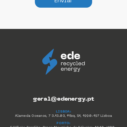
Enviar
geral@edenergy.pt
LISBOA:
Alameda Oceanos, 7 3.13.03, 1ºEsq, S1, 1990-197 Lisboa
PORTO: